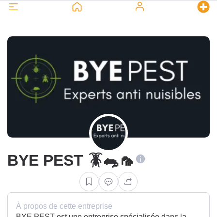
BYE PEST 🪳🐀🦟
À propos de cette entreprise
BYE PEST est une entreprise spécialisée dans la