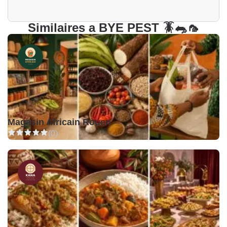
Similaires a BYE PEST 🪳🐀🦟
Magasin Africain Rouen
(0)