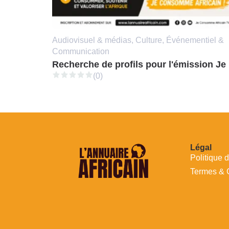
Audiovisuel & médias, Culture, Événementiel &
Communication
Rec
(0)
Légal
Politique d
Termes & 