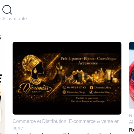
sts available
s
Re
Commerce et Distribution, E-commerce & vente en
Al
ligne
R