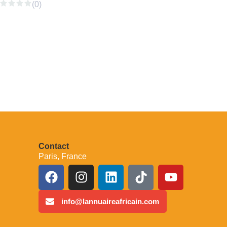
(0)
Contact
Paris, France
info@lannuaireafricain.com