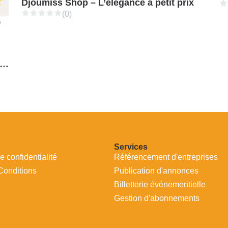
Djoumiss Shop – L’élégance à petit prix
(0)
herche de profils pour l'émission Je Consomme Africain TV
Services
e confidentialité
Référencement d'entreprises
Conditions
Publication d'annonces
Billetterie événementielle
Gestion d'abonnements