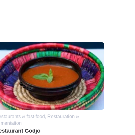
staurants & fast-food, Restauration &
imentation
estaurant Godjo