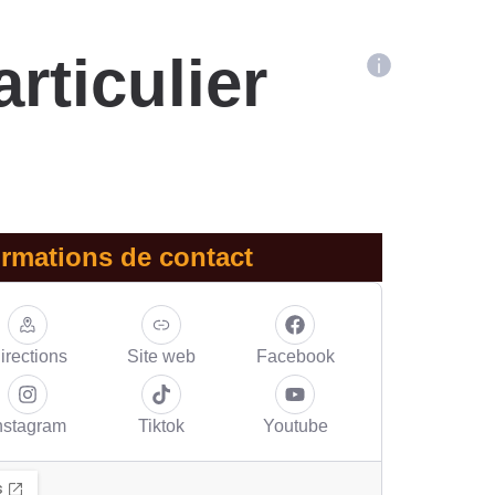
rticulier
ormations de contact
irections
Site web
Facebook
nstagram
Tiktok
Youtube