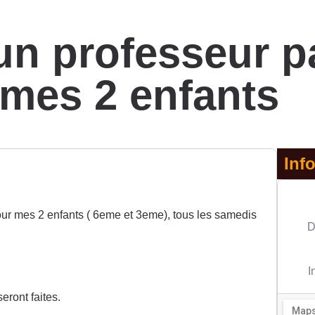
n professeur pa
mes 2 enfants
Inf
our mes 2 enfants ( 6eme et 3eme), tous les samedis
D
I
eront faites.