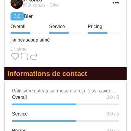
@Jr konzo
34w
3,0
Bien
Overall
Service
Pricing
j'ai beaucoup aimé
1 j'aime
Informations de contact
Pâtissière gateau sur mesure a reçu 1 avis avec une note moyenne de 3 sur 5
Overall
3,0 / 5
Service
3,0 / 5
Pricing
3,0 / 5